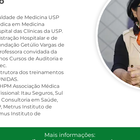
o
uldade de Medicina USP
édica em Medicina
pital das Clínicas da USP.
stração Hospitalar e de
undação Getúlio Vargas de
professora convidada da
nos Cursos de Auditoria e
ec.
trutora dos treinamentos
UNIDAS.
BHPM Associação Médica
issional: Itau Seguros, Sul
 Consultoria em Saúde,
, Metrus Instituto de
mus Instituto de
Mais informações: