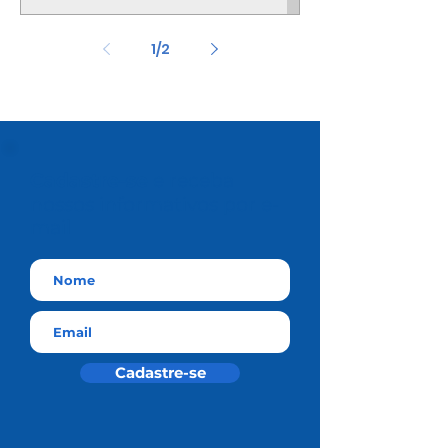
1
/
2
Cadastre-se
e receba
nossos informativos por e-
mail
Cadastre-se