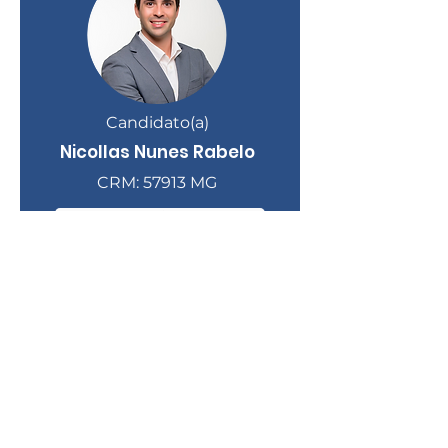
Candidato(a)
Nicollas Nunes Rabelo
CRM: 57913 MG
Currículo
Atenção!
utilize a páginação