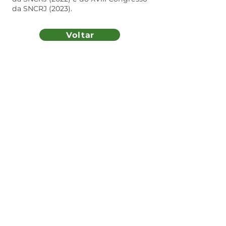
da SNCRJ (2023).
Voltar
Mais informações:
auditoriasbn@esferamix.com.br
Realização:
Gerenciamento:
Design: