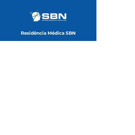
Residência Médica SBN
Universidade SBN
Área do Associado
Notas Técnicas
Redes Sociais
Contatos
(11) 3051-6075
faleconosco@sbn.com.br
Rua Abílio Soares, 233, CJ.143 -