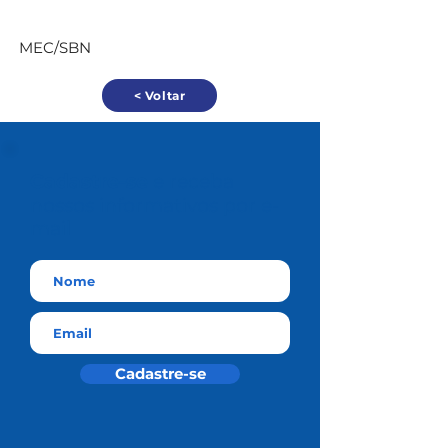
MEC/SBN
< Voltar
Cadastre-se
e receba
nossos informativos por e-
mail
Cadastre-se