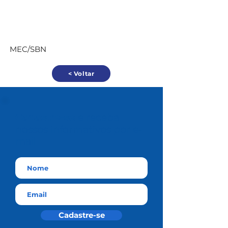
MEC/SBN
< Voltar
Cadastre-se
e receba
nossos informativos por e-
mail
Cadastre-se