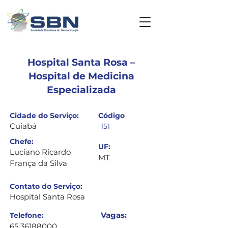
Hospital Santa Rosa –
Hospital de Medicina
Especializada
Cidade do Serviço:
​Código
Cuiabá
151
Chefe:
UF:
Luciano Ricardo
MT
França da Silva
Contato do Serviço:
Hospital Santa Rosa
Vagas:
Telefone:
65 36188000