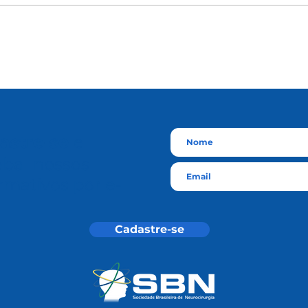
astre-se
e
eba nossos
rmativos por e-
l
Cadastre-se