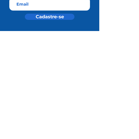
Cadastre-se
Residência Médica SBN
Universidade SBN
Área do Associado
Notas Técnicas
Redes Sociais