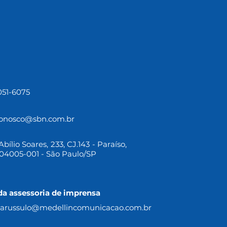
3051-6075
conosco@sbn.com.br
bílio Soares, 233, CJ.143 - Paraíso,
04005-001 - São Paulo/SP
da assessoria de imprensa
.parussulo@medellincomunicacao.com.br