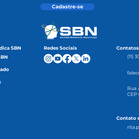
Cadastre-se
dica SBN
Redes Sociais
Contatos
(11) 
SBN
iado
fale
s
Rua A
CEP 
Contato 
rita