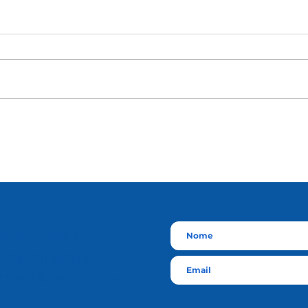
astre-se
e
eba nossos
rmativos por e-
l