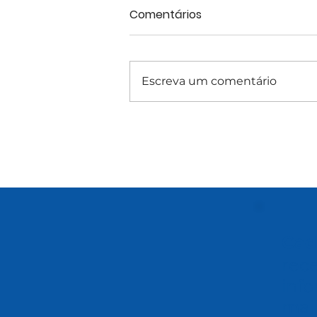
Comentários
Escreva um comentário
Cad
rec
info
mai