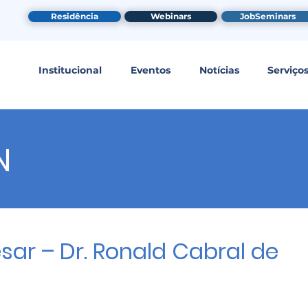
Residência
Webinars
JobSeminars
Institucional
Eventos
Notícias
Serviço
N
sar – Dr. Ronald Cabral de
a