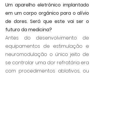
Um aparelho eletrônico implantado 
em um corpo orgânico para o alívio 
de dores. Será que este vai ser o 
futuro da medicina?
Antes do desenvolvimento de 
equipamentos de estimulação e 
neuromodulação o único jeito de 
se controlar uma dor refratária era 
com procedimentos ablativos, ou 
seja, disrupções calculadas 
extremamente elegantes e bem 
feitas no sistema nervoso para 
evitar esse acúmulo de 
informação dolorosa que era 
transmitido para o cérebro. "Hoje, 
por meio da neuromodulação, 