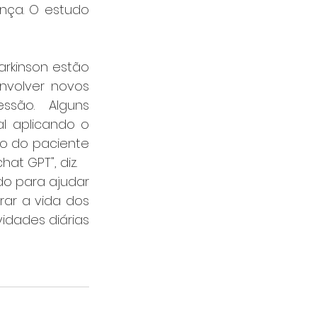
ça. O estudo 
rkinson estão 
volver novos 
são. Alguns 
l aplicando o 
o do paciente 
t GPT", diz.
do para ajudar 
rar a vida dos 
dades diárias 