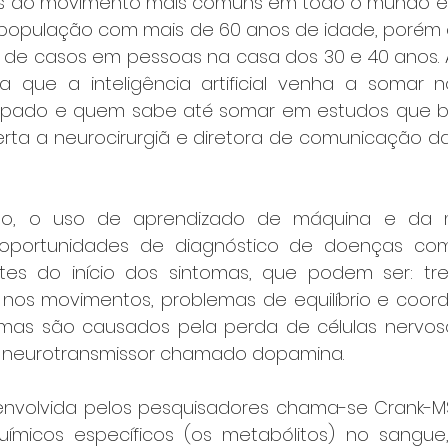
os do movimento mais comuns em todo o mundo e 
a população com mais de 60 anos de idade, porém 
de casos em pessoas na casa dos 30 e 40 anos. 
 que a inteligência artificial venha a somar n
cipado e quem sabe até somar em estudos que b
erta a neurocirurgiã e diretora de comunicação da
o, o uso de aprendizado de máquina e da m
oportunidades de diagnóstico de doenças com
es do início dos sintomas, que podem ser: trem
o nos movimentos, problemas de equilíbrio e coor
tomas são causados pela perda de células nervos
neurotransmissor chamado dopamina. 
nvolvida pelos pesquisadores chama-se Crank-MS
micos específicos (os metabólitos) no sangue, 