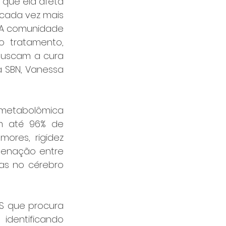
que ela afeta 
cada vez mais 
A comunidade 
o tratamento, 
uscam a cura 
 SBN, Vanessa 
etabolômica 
 até 96% de 
ores, rigidez 
denação entre 
as no cérebro 
 que procura 
identificando 