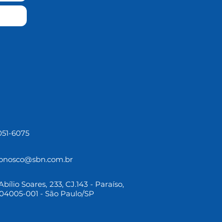
3051-6075
conosco@sbn.com.br
bílio Soares, 233, CJ.143 - Paraíso,
04005-001 - São Paulo/SP