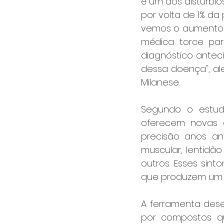
é um dos distúrbi
por volta de 1% d
vemos o aumento 
médica torce para
diagnóstico ante
dessa doença", al
Milanese.
Segundo o estud
oferecem novas 
precisão anos ant
muscular, lentidã
outros. Esses sin
que produzem um 
A ferramenta dese
por compostos quí