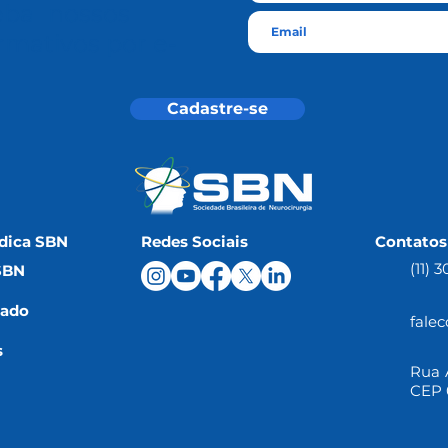
eba nossos
rmativos por e-
l
Cadastre-se
dica SBN
Redes Sociais
Contatos
(11) 
SBN
iado
fale
s
Rua A
CEP 