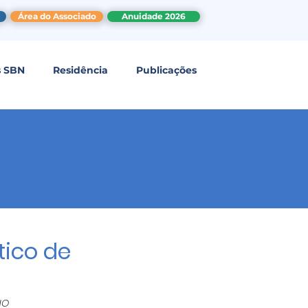
Área do Associado
Anuidade 2026
s SBN
Residência
Publicações
stico de
o 