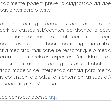
ncialmente podem prever o diagnóstico da doen
 pacientes para o teste.
m a neurocirurgiã: "pesquisas recentes sobre o Pa
brir as causas subjacentes da doença e desen
 possam prevenir ou retardar sua progres
o aproveitando o 'boom' da inteligência artificia
iar a medicina, mas cabe-se ressaltar que o médic
nsultado em meio às respostas oferecidas pelo cha
s, neurologistas e neurocirurgiões, estão trabalhan
ando modelos de inteligência artificial para melho
ue continuem a produzir e mantenham as suas ativi
 a especialista Dra. Vanessa.
studo completo acesse 
aqui
.