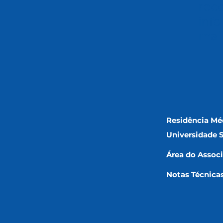
rec
info
mai
Residência Mé
Universidade 
Área do Assoc
Notas Técnica