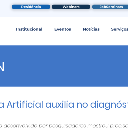
Residência
Webinars
JobSeminars
Institucional
Eventos
Notícias
Serviço
N
a Artificial auxilia no diagnó
 desenvolvido por pesquisadores mostrou precisã