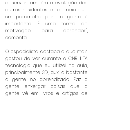
observar também a evolução dos 
outros residentes e ter meio que 
um parâmetro para a gente é 
importante. É uma forma de 
motivação para aprender", 
comenta.
O especialista destaca o que mais 
gostou de ver durante o CNR 1. "A 
tecnologia que eu utilizei na aula, 
principalmente 3D, auxilia bastante 
a gente no aprendizado. Faz a 
gente enxergar coisas que a 
gente vê em livros e artigos de 
uma forma muito mais prática, mais 
palpável e mais fácil de consolidar 
o estudo", finaliza. 
A SBN agradece a todos os 