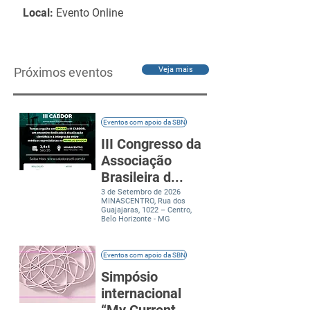
Local:
Evento Online
Próximos eventos
Veja mais
Eventos com apoio da SBN
III Congresso da
Associação
Brasileira d...
3 de Setembro de 2026
MINASCENTRO, Rua dos
Guajajaras, 1022 – Centro,
Belo Horizonte - MG
Eventos com apoio da SBN
Simpósio
internacional