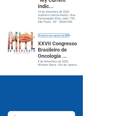
“My Current
Indic...
18 de Setembro de 2026
Auditório Camila Bueno | Rua
Comendador Elias Jafet, 755,
São Paulo - SP -
05653-000
Eventos com apoio da SBN
XXVII Congresso
Brasileiro de
Oncologia ...
5 de Novembro de 2026
Windsor Barra - Rio de Janeiro
Cadastre-se
e receba
nossos informativos por e-
mail