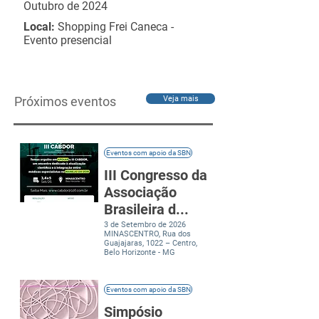
Outubro de 2024
Local:
Shopping Frei Caneca -
Evento presencial
Próximos eventos
Veja mais
Eventos com apoio da SBN
III Congresso da
Associação
Brasileira d...
3 de Setembro de 2026
MINASCENTRO, Rua dos
Guajajaras, 1022 – Centro,
Belo Horizonte - MG
Eventos com apoio da SBN
Simpósio