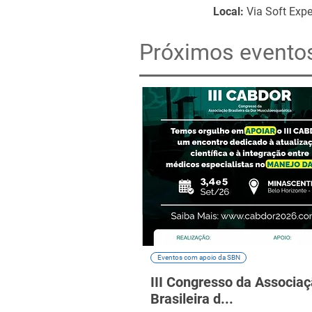
Local:
Via Soft Expe
Próximos evento
Eventos com apoio da SBN
III Congresso da Associa
Brasileira d...