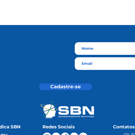
astre-se
e
eba nossos
rmativos por e-
l
Cadastre-se
dica SBN
Redes Sociais
Contatos
(11) 