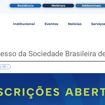
Residência
Webinars
JobSeminars
Institucional
Eventos
Notícias
Serviço
esso da Sociedade Brasileira d
a SBN