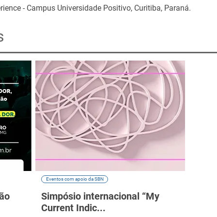
rience - Campus Universidade Positivo, Curitiba, Paraná.
s
Eventos com apoio da SBN
ção
Simpósio internacional “My
Current Indic...