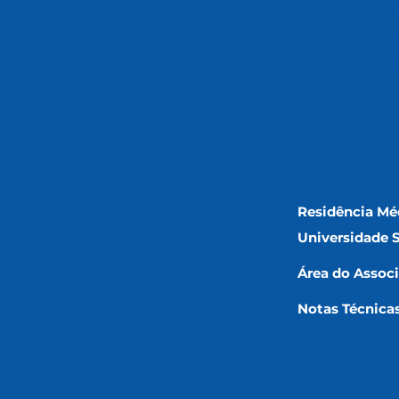
rec
info
mai
Residência Mé
Universidade 
Área do Assoc
Notas Técnica