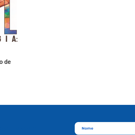
o de
astre-se
e