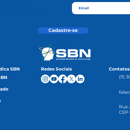
eba nossos
rmativos por e-
l
Cadastre-se
dica SBN
Redes Sociais
Contatos
(11) 
SBN
iado
fale
s
Rua A
CEP 