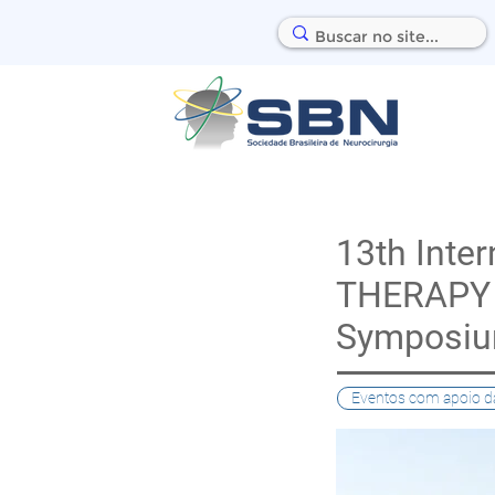
13th Inte
THERAPY 
Symposiu
Eventos com apoio d