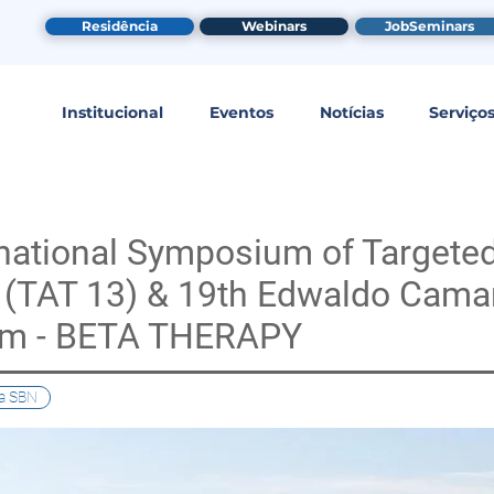
Residência
Webinars
JobSeminars
Institucional
Eventos
Notícias
Serviço
rnational Symposium of Target
(TAT 13) & 19th Edwaldo Cama
m - BETA THERAPY
a SBN