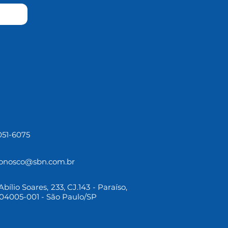
3051-6075
conosco@sbn.com.br
bílio Soares, 233, CJ.143 - Paraíso,
04005-001 - São Paulo/SP