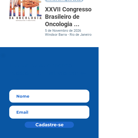
XXVII Congresso
Brasileiro de
Oncologia ...
5 de Novembro de 2026
Windsor Barra - Rio de Janeiro
Cadastre-se
e receba
nossos informativos por e-
mail
Cadastre-se