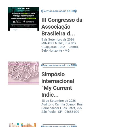
Eventos com apoio da SBN
III Congresso da
Associação
Brasileira d...
3 de Setembro de 2026
MINASCENTRO, Rua dos
Guajajaras, 1022 – Centro,
Belo Horizonte - MG
Eventos com apoio da SBN
Simpósio
internacional
“My Current
Indic...
18 de Setembro de 2026
Auditório Camila Bueno | Rua
Comendador Elias Jafet, 755,
São Paulo - SP -
05653-000
Eventos com apoio da SBN