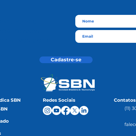
astre-se
e
eba nossos
rmativos por e-
l
Cadastre-se
dica SBN
Redes Sociais
Contatos
(11) 
SBN
iado
fale
s