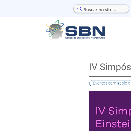
IV Simpós
Eventos com apoio d