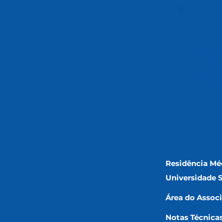
Cad
rec
info
mai
Residência Mé
Universidade 
Área do Assoc
Notas Técnica