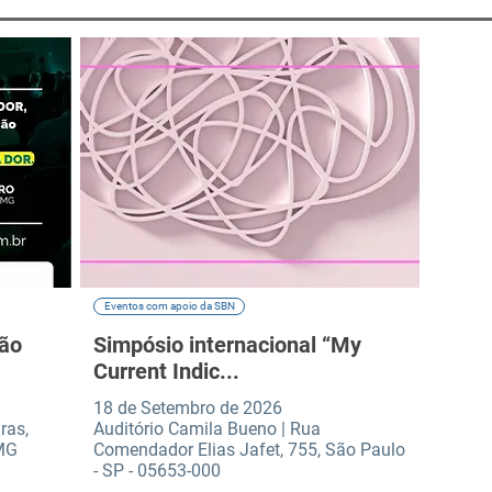
Eventos com apoio da SBN
ção
Simpósio internacional “My
Current Indic...
18 de Setembro de 2026
ras,
Auditório Camila Bueno | Rua
 MG
Comendador Elias Jafet, 755, São Paulo
- SP - 05653-000