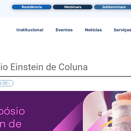
Residência
Webinars
JobSeminars
Institucional
Eventos
Notícias
Serviço
io Einstein de Coluna
a SBN