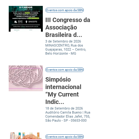
Eventos com apoio da SBN
III Congresso da
Associação
Brasileira d...
3 de Setembro de 2026
MINASCENTRO, Rua dos
Guajajaras, 1022 – Centro,
Belo Horizonte - MG
Eventos com apoio da SBN
Simpósio
internacional
“My Current
Indic...
18 de Setembro de 2026
Auditório Camila Bueno | Rua
Comendador Elias Jafet, 755,
São Paulo - SP -
05653-000
Eventos com apoio da SBN