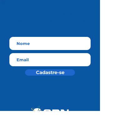
Cadastre-se
e receba
nossos informativos por e-
mail
Cadastre-se
Residência Médica SBN