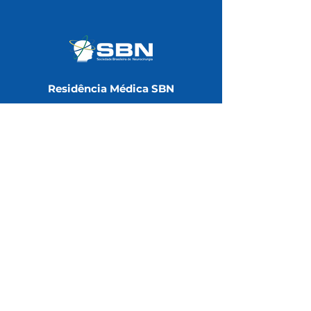
Residência Médica SBN
Universidade SBN
Área do Associado
Notas Técnicas
Redes Sociais
Contatos
(11) 3051-6075
faleconosco@sbn.com.br