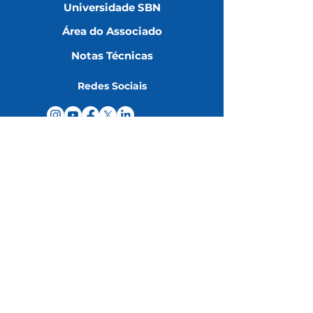
Universidade SBN
Área do Associado
Notas Técnicas
Redes Sociais
Contatos
(11) 3051-6075
faleconosco@sbn.com.br
Rua Abílio Soares, 233, CJ.143 -
Paraíso, CEP
04005-001
- São
Paulo/SP
Contato da assessoria de imprensa
Política de Privacidade