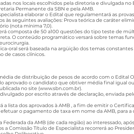
cadas nos locais escolhidos pela diretoria e divulgada no
cretaria Permanente da SBN e pela AMB.
pecialista elaborar o Edital que regulamentará as provas
 às seguintes avaliações: Prova teórica de caráter elimi
ório (nota mínima 7,0).
 será composta de 50 a100 questões do tipo teste de múlt
rreta. O conteúdo programático versará sobre temas fu
urocirurgia.
ática-oral será baseada na argüição dos temas constantes 
 de casos clínicos.
média de distribuição de pesos de acordo com o Edital Of
 aprovado o candidato que obtiver média final igual ou s
blicada no site (
www.sbn.com.br
).
divulgado por escrito através de declaração, enviada pelo 
 a lista dos aprovados à AMB , a fim de emitir o Certifica
 efetuar o pagamento de taxa em nome da AMB, para a c
 Federada da AMB (de cada região) ao interessado, após 
 a Comissão Título de Especialista recorrerá ao Presiden
selho Deliberativo.