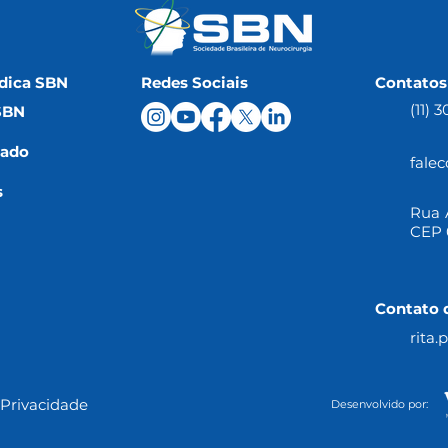
dica SBN
Redes Sociais
Contatos
(11) 
SBN
iado
fale
s
Rua A
CEP 
Contato 
rita
 Privacidade
Desenvolvido por: