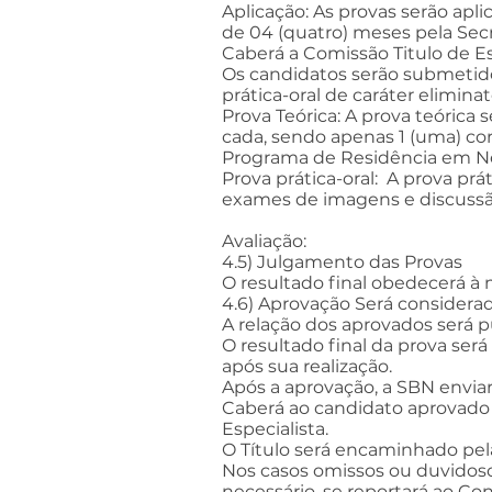
Aplicação: As provas serão apli
de 04 (quatro) meses pela Se
Caberá a Comissão Titulo de Es
Os candidatos serão submetidos
prática-oral de caráter eliminat
Prova Teórica: A prova teórica
cada, sendo apenas 1 (uma) co
Programa de Residência em Ne
Prova prática-oral: A prova pr
exames de imagens e discussão
Avaliação:
4.5) Julgamento das Provas
O resultado final obedecerá à 
4.6) Aprovação Será considerado
A relação dos aprovados será pu
O resultado final da prova será 
após sua realização.
Após a aprovação, a SBN enviará
Caberá ao candidato aprovado
Especialista.
O Título será encaminhado pela
Nos casos omissos ou duvidosos
necessário, se reportará ao Con