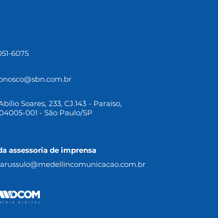
3051-6075
conosco@sbn.com.br
bílio Soares, 233, CJ.143 - Paraíso,
04005-001 - São Paulo/SP
da assessoria de imprensa
.parussulo@medellincomunicacao.com.br