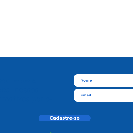
astre-se
e
eba nossos
rmativos por e-
l
Cadastre-se