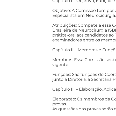
Capítulo I – Objetivo, Função e
Objetivo: A Comissão tem por 
Especialista em Neurocicurgia.
Atribuições: Compete a essa C
Brasileira de Neurocirurgia (SBN
prática-oral aos candidatos ao T
examinadores entre os membro
Capítulo II – Membros e Funçõ
Membros: Essa Comissão será e
vigente.
Funções: São funções do Coord
junto a Diretoria, a Secretari
Capítulo III – Elaboração, Apli
Elaboração: Os membros da Com
provas.
As questões das provas serão 