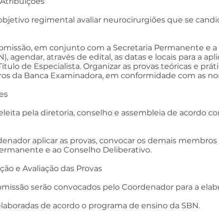
 Atribuições
objetivo regimental avaliar neurocirurgiões que se cand
omissão, em conjunto com a Secretaria Permanente e a 
), agendar, através de edital, as datas e locais para a apl
ítulo de Especialista. Organizar as provas teóricas e práti
s da Banca Examinadora, em conformidade com as norm
es
leita pela diretoria, conselho e assembleia de acordo 
enador aplicar as provas, convocar os demais membros e
a Permanente e ao Conselho Deliberativo.
cação e Avaliação das Provas
issão serão convocados pelo Coordenador para a elabor
elaboradas de acordo o programa de ensino da SBN.