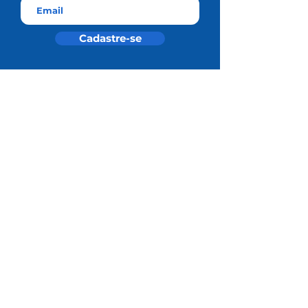
Cadastre-se
Residência Médica SBN
Universidade SBN
Área do Associado
Notas Técnicas
Redes Sociais