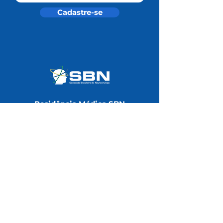
Cadastre-se
Residência Médica SBN
Universidade SBN
Área do Associado
Notas Técnicas
Redes Sociais
Contatos