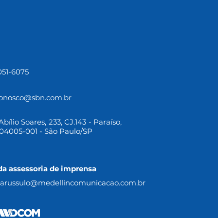
3051-6075
conosco@sbn.com.br
bílio Soares, 233, CJ.143 - Paraíso,
04005-001 - São Paulo/SP
da assessoria de imprensa
.parussulo@medellincomunicacao.com.br