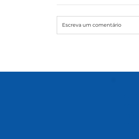
Escreva um comentário
Cad
rec
info
mai