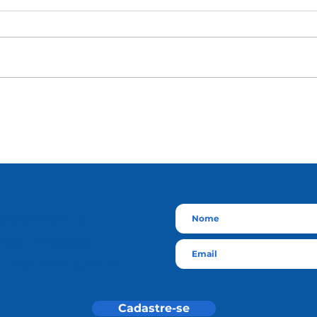
astre-se
e
eba nossos
rmativos por e-
l
Cadastre-se