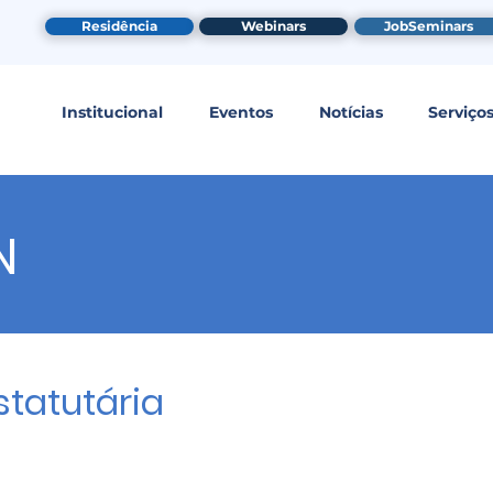
Residência
Webinars
JobSeminars
Institucional
Eventos
Notícias
Serviço
N
tatutária