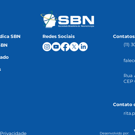
dica SBN
Redes Sociais
Contatos
(11) 
SBN
iado
fale
s
Rua A
CEP 
Contato 
rita
 Privacidade
Desenvolvido por: