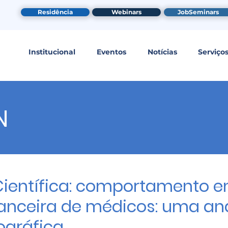
Residência
Webinars
JobSeminars
Institucional
Eventos
Notícias
Serviço
N
Científica: comportamento 
anceira de médicos: uma aná
gráfica