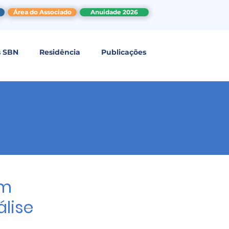
Área do Associado
Anuidade 2026
s SBN
Residência
Publicações
em
lise