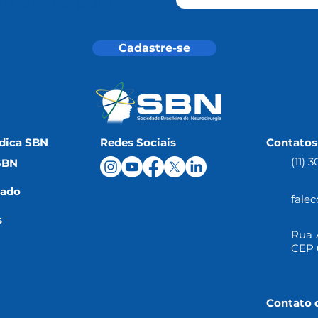
rmativos por e-
l
Cadastre-se
dica SBN
Redes Sociais
Contatos
(11) 
SBN
iado
fale
s
Rua A
CEP 
Contato 