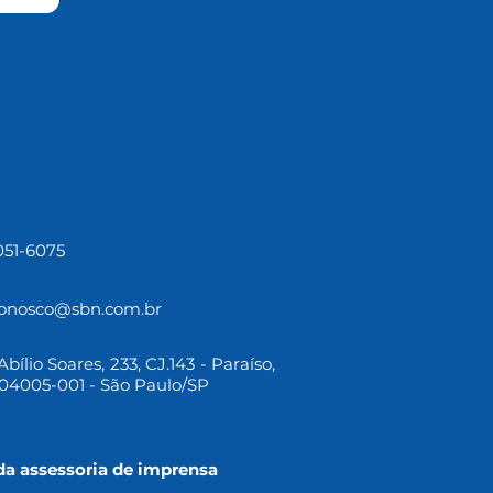
3051-6075
conosco@sbn.com.br
bílio Soares, 233, CJ.143 - Paraíso,
04005-001 - São Paulo/SP
da assessoria de imprensa