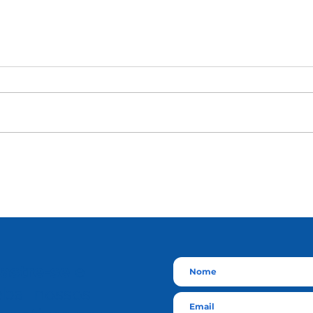
astre-se
e
eba nossos